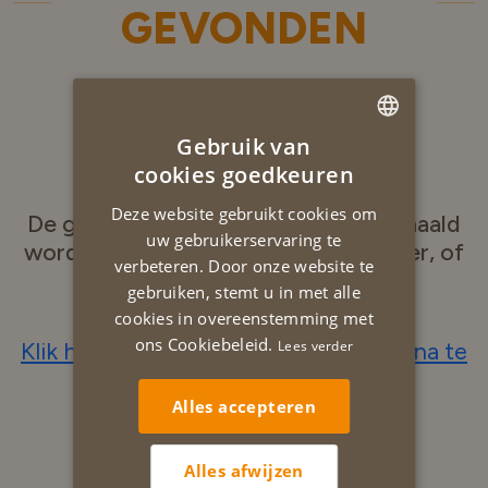
GEVONDEN
404
Gebruik van
DUTCH
cookies goedkeuren
ENGLISH
Deze website gebruikt cookies om
De gevraagde pagina kan niet opgehaald
uw gebruikerservaring te
worden. De pagina bestaat niet langer, of
verbeteren. Door onze website te
is verplaatst
gebruiken, stemt u in met alle
cookies in overeenstemming met
ons Cookiebeleid.
Lees verder
Klik hier om terug naar de hoofdpagina te
gaan
Alles accepteren
Alles afwijzen