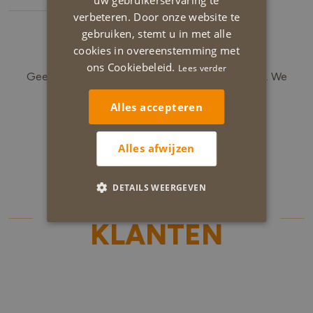
5
verbeteren. Door onze website te
gebruiken, stemt u in met alle
Opvolging en afronding
cookies in overeenstemming met
ons Cookiebeleid.
Lees verder
Geef zeker je feedback tijdens als na de werken. We
verrassen je graag met een fantastisch
Alles accepteren
eindresultaat.
Alles afwijzen
DETAILS WEERGEVEN
TEVREDEN
KLANTEN