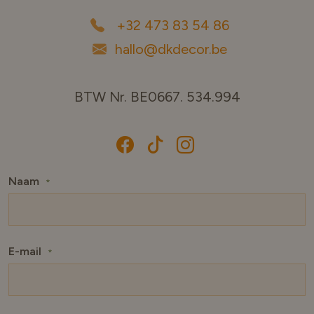
+32 473 83 54 86
hallo@dkdecor.be
BTW Nr. BE0667. 534.994
Naam
*
E-mail
*