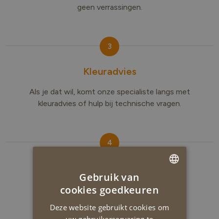
geen verrassingen.
3
Kleuradvies
Als je dat wil, komt onze specialiste langs met
kleuradvies of hulp bij technische vragen.
4
Aan de slag!
Gebruik van
DUTCH
cookies goedkeuren
Ons immer vrolijk team gaat aan de slag.
ENGLISH
Deze website gebruikt cookies om
uw gebruikerservaring te