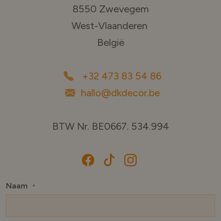
8550 Zwevegem
West-Vlaanderen
België
+32 473 83 54 86
hallo@dkdecor.be
BTW Nr. BE0667. 534.994
Naam
*