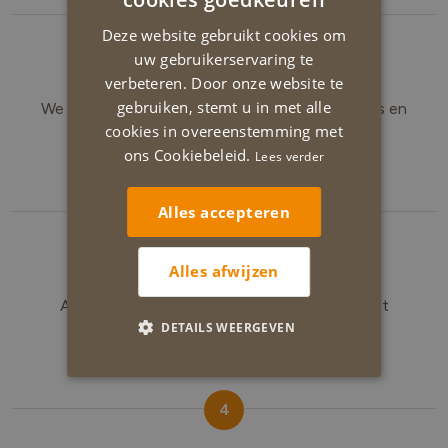
2
ENGLISH
Deze website gebruikt cookies om
uw gebruikerservaring te
Voorstel op maat
verbeteren. Door onze website te
gebruiken, stemt u in met alle
We sturen je een offerte met een correcte prijs en
cookies in overeenstemming met
geen verrassingen.
ons Cookiebeleid.
Lees verder
Alles accepteren
3
Kleuradvies
Alles afwijzen
Als je dat wil, komt onze specialiste langs met
DETAILS WEERGEVEN
kleuradvies of hulp bij technische vragen.
4