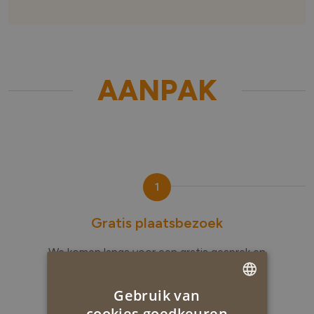
AANPAK
1
Gratis plaatsbezoek
We komen langs voor een gratis gesprek en
opmeting.
Gebruik van
DUTCH
cookies goedkeuren