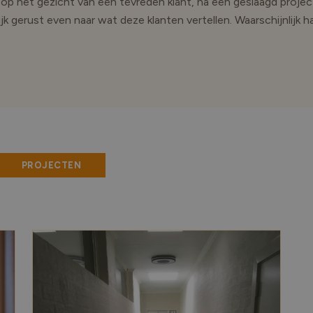
e op het gezicht van een tevreden klant, na een geslaagd proje
 gerust even naar wat deze klanten vertellen. Waarschijnlijk haal
PROJECTEN