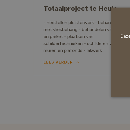
Totaalproject te Heule.
- herstellen pleisterwerk - behangen
met vliesbehang - behandelen van hout
Deze
en parket - plaatsen van
schildertechnieken - schilderen van de
muren en plafonds - lakwerk
LEES VERDER