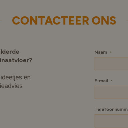
CONTACTEER ONS
ilderde
Naam
*
minaatvloer?
ideetjes en
E-mail
*
tieadvies
Telefoonnumm