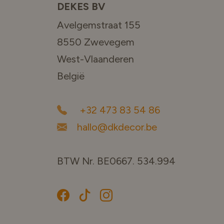
DEKES BV
Avelgemstraat 155
8550 Zwevegem
West-Vlaanderen
België
+32 473 83 54 86
hallo@dkdecor.be
BTW Nr. BE0667. 534.994