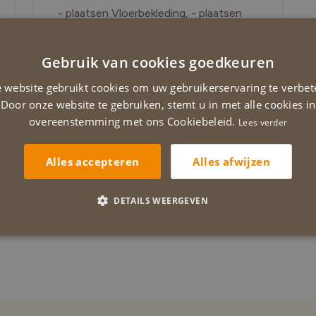
- plaatsen Vloerbekleding, - plaatsen
muurbekleding, vliesbehang met motief
- plaatsen plinten en kroonlijsten, -
Gebruik van cookies goedkeuren
Behangen, - landelijk schilderen met
D
kleuradvies
 website gebruikt cookies om uw gebruikerservaring te verbet
E
Door onze website te gebruiken, stemt u in met alle cookies in
LEES VERDER
overeenstemming met ons Cookiebeleid.
Lees verder
Alles afwijzen
Alles accepteren
DETAILS WEERGEVEN