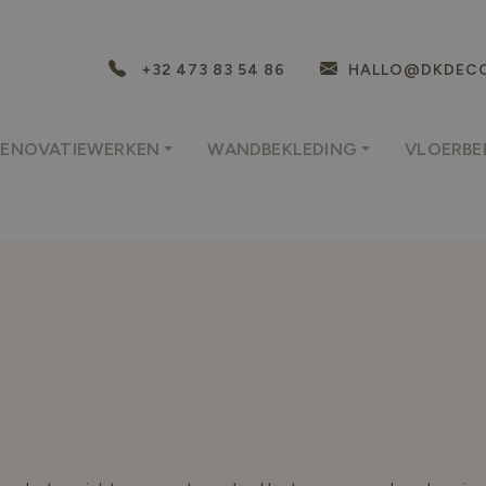
+32 473 83 54 86
HALLO@DKDECO
RENOVATIEWERKEN
WANDBEKLEDING
VLOERBE