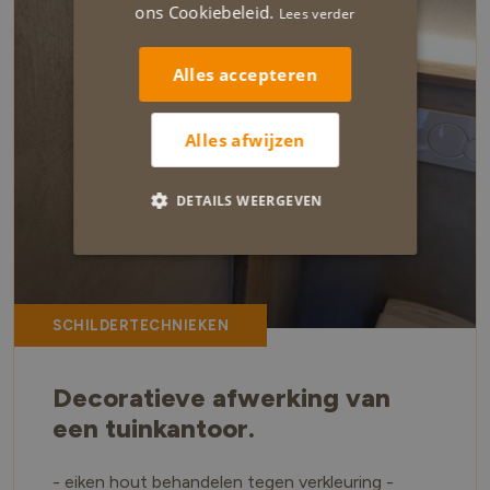
ons Cookiebeleid.
Lees verder
Alles accepteren
Alles afwijzen
DETAILS WEERGEVEN
SCHILDERTECHNIEKEN
Decoratieve afwerking van
een tuinkantoor.
- eiken hout behandelen tegen verkleuring -